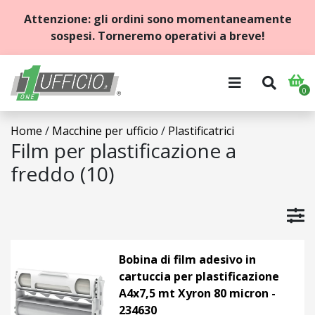
Attenzione: gli ordini sono momentaneamente
sospesi. Torneremo operativi a breve!
0
HOME
Home
/
Macchine per ufficio
/
Plastificatrici
ARCHIVIO
Film per plastificazione a
freddo (10)
BLOCCHI
E
QUADERNI
CANCELLERIA
Bobina di film adesivo in
cartuccia per plastificazione
CARTA
A4x7,5 mt Xyron 80 micron -
234630