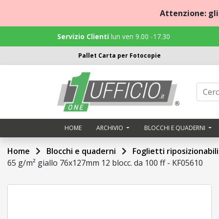
Attenzione: gl
Servizio Clienti
lun ven 9.00 -17.30
Pallet Carta per Fotocopie
Home
Archivio
Blocchi
HOME
ARCHIVIO
BLOCCHI E QUADERNI
e
quaderni
Home
Blocchi e quaderni
Foglietti riposizionabil
65 g/m² giallo 76x127mm 12 blocc. da 100 ff - KF05610
Cancelleria
Carta