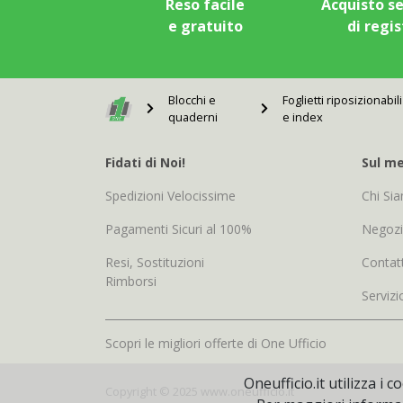
Reso facile
Acquisto s
e gratuito
di regi
Blocchi e
Foglietti riposizionabili
quaderni
e index
Fidati di Noi!
Sul me
Spedizioni Velocissime
Chi Si
Pagamenti Sicuri al 100%
Negoz
Resi, Sostituzioni
Contatt
Rimborsi
Servizi
Scopri le migliori offerte di One Ufficio
Oneufficio.it utilizza i
Copyright © 2025 www.oneufficio.it