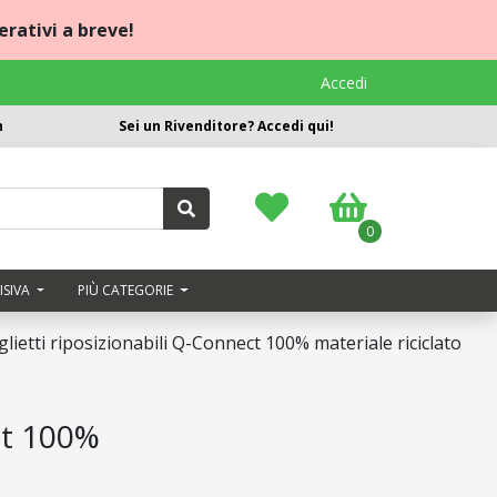
rativi a breve!
Accedi
n
Sei un Rivenditore? Accedi qui!
0
ISIVA
PIÙ CATEGORIE
glietti riposizionabili Q-Connect 100% materiale riciclato
ct 100%