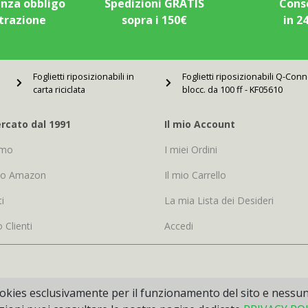
enza obbligo
Spedizioni GRATIS
Cons
strazione
sopra i 150€
in 2
Foglietti riposizionabili in
Foglietti riposizionabili Q-Con
carta riciclata
blocc. da 100 ff - KF05610
rcato dal 1991
Il mio Account
amo
I miei Ordini
io Amazon
Il mio Carrello
i
La mia Lista dei Desideri
o Clienti
Accedi
 cookies esclusivamente per il funzionamento del sito e nessu