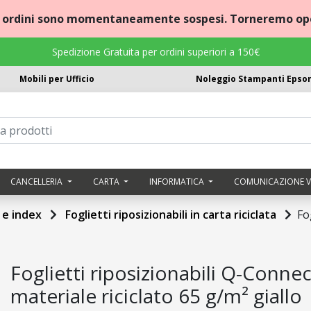
i ordini sono momentaneamente sospesi. Torneremo ope
Spedizione Gratuita per ordini superiori a 150€
Mobili per Ufficio
Noleggio Stampanti Epso
CANCELLERIA
CARTA
INFORMATICA
COMUNICAZIONE V
i e index
Foglietti riposizionabili in carta riciclata
Fo
Foglietti riposizionabili Q-Conne
materiale riciclato 65 g/m² giallo