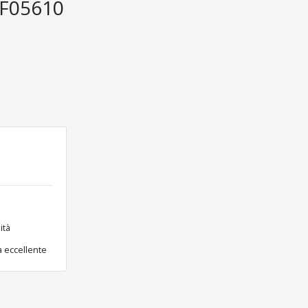
KF05610
ità
a eccellente