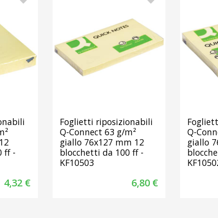
onabili
Foglietti riposizionabili
Fogliett
m²
Q-Connect 63 g/m²
Q-Conn
12
giallo 76x127 mm 12
giallo
 ff -
blocchetti da 100 ff -
blocchet
KF10503
KF1050
4,32 €
6,80 €