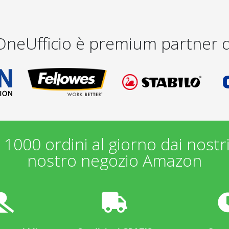
OneUfficio è premium partner d
1000 ordini al giorno dai nostr
nostro negozio Amazon