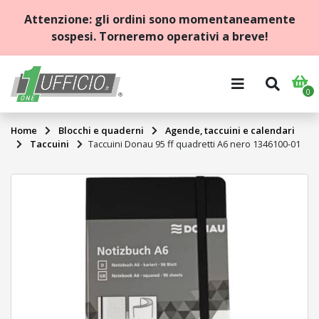
Attenzione: gli ordini sono momentaneamente
sospesi. Torneremo operativi a breve!
0
HOME
Home
Blocchi e quaderni
Agende, taccuini e calendari
ARCHIVIO
Taccuini
Taccuini Donau 95 ff quadretti A6 nero 1346100-01
BLOCCHI
E
QUADERNI
CANCELLERIA
CARTA