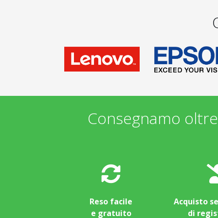
Consegnamo oltre 
Reso facile
Acquisto s
e gratuito
di regi