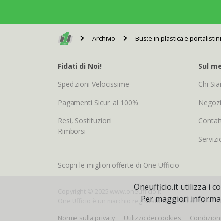
Archivio
Buste in plastica e portalistini
Fidati di Noi!
Sul me
Spedizioni Velocissime
Chi Si
Pagamenti Sicuri al 100%
Negoz
Resi, Sostituzioni
Contatt
Rimborsi
Servizi
Scopri le migliori offerte di One Ufficio
Oneufficio.it utilizza i
Copyright © 2025 www.oneufficio.it
Per maggiori informaz
One Ufficio è un marchio registrato della Decart Srl -P. 
Norme sulla privacy
Utilizzo dei cookies
Condizion