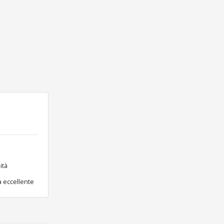
ità
a eccellente