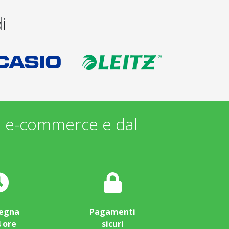
i
i e-commerce e dal
egna
Pagamenti
4 ore
sicuri