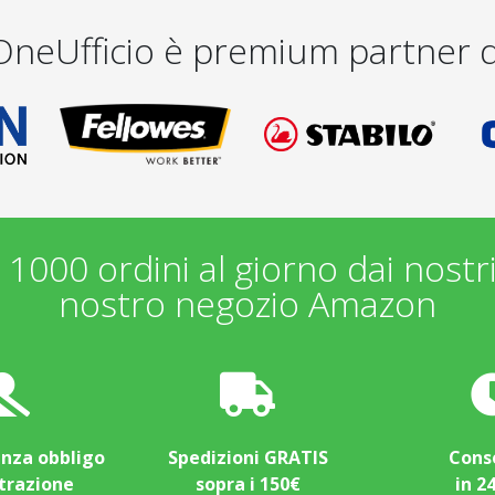
OneUfficio è premium partner d
1000 ordini al giorno dai nostr
nostro negozio Amazon
enza obbligo
Spedizioni GRATIS
Cons
strazione
sopra i 150€
in 2