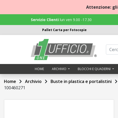
Attenzione: gl
Servizio Clienti
lun ven 9.00 -17.30
Pallet Carta per Fotocopie
Home
Archivio
Blocchi
HOME
ARCHIVIO
BLOCCHI E QUADERNI
e
quaderni
Home
Archivio
Buste in plastica e portalistini
100460271
Cancelleria
Carta