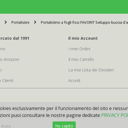
Portalistini
Portalistino a fogli fissi FAVORIT Sviluppo buccia 
rcato dal 1991
Il mio Account
amo
I miei Ordini
io Amazon
Il mio Carrello
i
La mia Lista dei Desideri
o Clienti
Accedi
 cookies esclusivamente per il funzionamento del sito e nessu
ioni puoi consultare le nostre pagine dedicate
PRIVACY PO
Iva: 01916890690- Via Piano Delle Vigne 52 - 66043 Casoli (Ch)
Ho capito
i d'uso