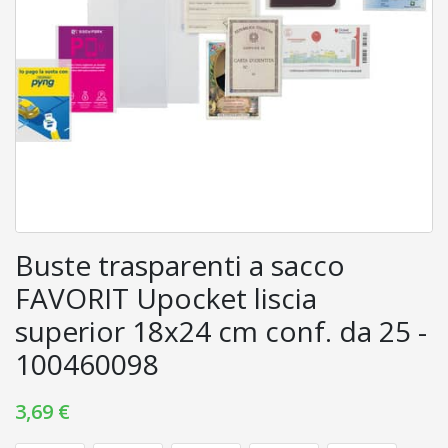
INFORMATICA
COMUNICAZIONE
VISIVA
PIÙ
CATEGORIE
LOGIN
Buste trasparenti a sacco
FAVORIT Upocket liscia
superior 18x24 cm conf. da 25 -
WISHLIST
100460098
3,69 €