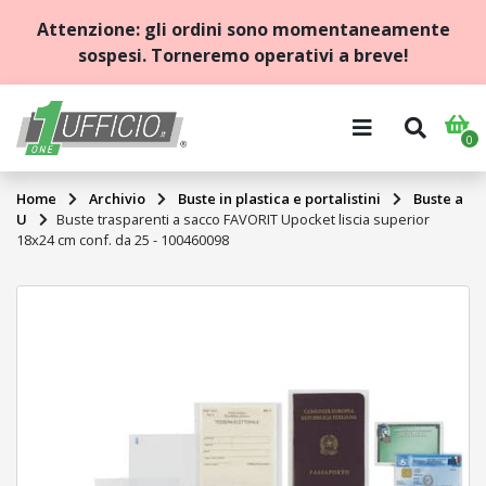
Attenzione: gli ordini sono momentaneamente
sospesi. Torneremo operativi a breve!
0
HOME
Home
Archivio
Buste in plastica e portalistini
Buste a
ARCHIVIO
U
Buste trasparenti a sacco FAVORIT Upocket liscia superior
18x24 cm conf. da 25 - 100460098
BLOCCHI
E
QUADERNI
CANCELLERIA
CARTA